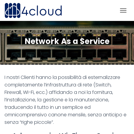
N
A
V
I
G
Network As a Service
A
Z
I
O
N
E
I nostri Clienti hanno la possibilità di esternalizzare
T
O
completamente l’infrastruttura di rete (Switch,
G
Firewall, Wi-Fi, ecc.) affidando a noi la fornitura,
G
l’installazione, la gestione e la manutenzione,
L
E
traducendo il tutto in un semplice ed
omnicomprensivo canone mensile, senza anticipo e
senza “righe piccole”.