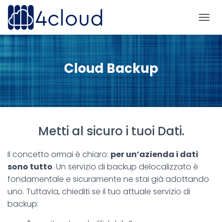
N
A
V
I
G
Cloud Backup
A
Z
I
O
N
E
Metti al sicuro i tuoi Dati.
T
O
G
Il concetto ormai è chiaro:
per un’azienda i dati
G
sono tutto
. Un servizio di backup delocalizzato è
L
E
fondamentale e sicuramente ne stai già adottando
uno. Tuttavia, chiediti se il tuo attuale servizio di
backup: